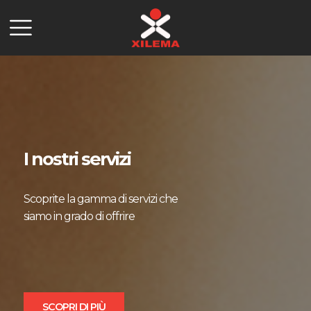
I nostri servizi
Scoprite la gamma di servizi che
siamo in grado di offrire
SCOPRI DI PIÙ